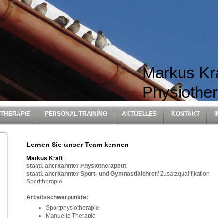
Marku
Physiother
THERAPIE
PERSONAL TRAINING
AKTUELLES
KONTAKT
Lernen Sie unser Team kennen
Markus Kraft
staatl. anerkannter Physiotherapeut
staatl. anerkannter Sport- und Gymnastiklehrer/
Zusatzqualifikation
Sporttherapie
Arbeitsschwerpunkte:
Sportphysiotherapie
Manuelle Therapie