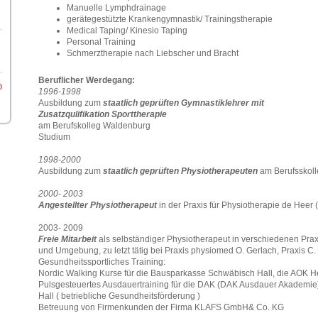
Manuelle Lymphdrainage
gerätegestützte Krankengymnastik/ Trainingstherapie
Medical Taping/ Kinesio Taping
Personal Training
Schmerztherapie nach Liebscher und Bracht
Beruflicher Werdegang:
1996-1998
Ausbildung zum
staatlich geprüften Gymnastiklehrer mit
Zusatzqulifikation Sporttherapie
am Berufskolleg Waldenburg
Studium
1998-2000
Ausbildung zum
staatlich geprüften Physiotherapeuten
am Berufsskol
2000- 2003
Angestellter Physiotherapeut
in der Praxis für Physiotherapie de Heer 
2003- 2009
Freie Mitarbeit
als selbständiger Physiotherapeut in verschiedenen Prax
und Umgebung, zu letzt tätig bei Praxis physiomed O. Gerlach, Praxis C. 
Gesundheitssportliches Training:
Nordic Walking Kurse für die Bausparkasse Schwäbisch Hall, die AOK H
Pulsgesteuertes Ausdauertraining für die DAK (DAK Ausdauer Akademie
Hall ( betriebliche Gesundheitsförderung )
Betreuung von Firmenkunden der Firma KLAFS GmbH& Co. KG