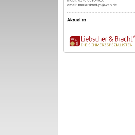
mobil: 0176 86964610
email: markuskraft-pt@web.de
Aktuelles