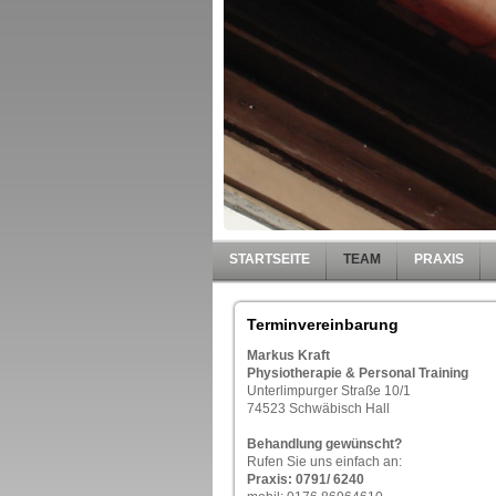
STARTSEITE
TEAM
PRAXIS
Terminvereinbarung
Markus Kraft
Physiotherapie & Personal Training
Unterlimpurger Straße 10/1
74523 Schwäbisch Hall
Behandlung gewünscht?
Rufen Sie uns einfach an:
Praxis: 0791/
6240